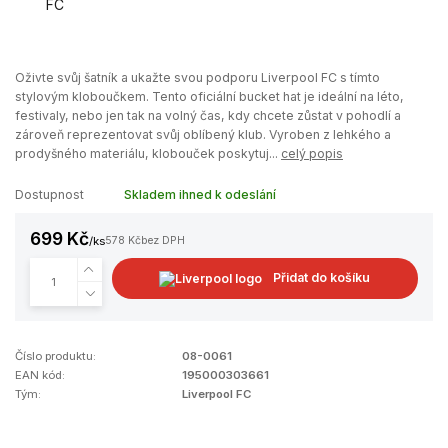
Oživte svůj šatník a ukažte svou podporu Liverpool FC s tímto
stylovým kloboučkem. Tento oficiální bucket hat je ideální na léto,
festivaly, nebo jen tak na volný čas, kdy chcete zůstat v pohodlí a
zároveň reprezentovat svůj oblíbený klub. Vyroben z lehkého a
prodyšného materiálu, klobouček poskytuj...
celý popis
Dostupnost
Skladem ihned k odeslání
699 Kč
/
ks
578 Kč
bez DPH
Přidat do košíku
Číslo produktu:
08-0061
EAN kód:
195000303661
Tým:
Liverpool FC