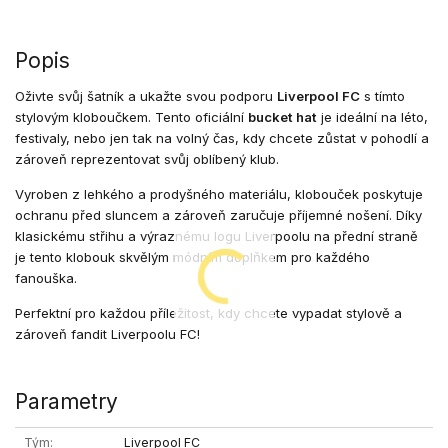
Popis
Oživte svůj šatník a ukažte svou podporu
Liverpool FC
s tímto
stylovým kloboučkem. Tento oficiální
bucket hat
je ideální na léto,
festivaly, nebo jen tak na volný čas, kdy chcete zůstat v pohodlí a
zároveň reprezentovat svůj oblíbený klub.
Vyroben z lehkého a prodyšného materiálu, klobouček poskytuje
ochranu před sluncem a zároveň zaručuje příjemné nošení. Díky
klasickému střihu a výraznému logu Liverpoolu na přední straně
je tento klobouk skvělým módním doplňkem pro každého
fanouška.
Perfektní pro každou příležitost, kdy chcete vypadat stylově a
zároveň fandit Liverpoolu FC!
Parametry
Tým
Liverpool FC