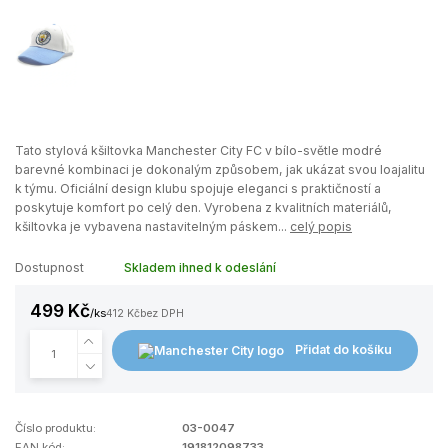
Tato stylová kšiltovka Manchester City FC v bílo-světle modré
barevné kombinaci je dokonalým způsobem, jak ukázat svou loajalitu
k týmu. Oficiální design klubu spojuje eleganci s praktičností a
poskytuje komfort po celý den. Vyrobena z kvalitních materiálů,
kšiltovka je vybavena nastavitelným páskem...
celý popis
Dostupnost
Skladem ihned k odeslání
499 Kč
/
ks
412 Kč
bez DPH
Přidat do košíku
Číslo produktu:
03-0047
EAN kód:
191812098733