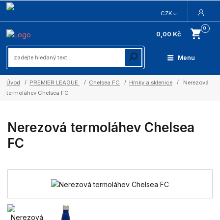
CZK
0
0,00 Kč
Menu
Úvod
PREMIER LEAGUE
Chelsea FC
Hrnky a sklenice
Nerezová
termoláhev Chelsea FC
Nerezová termoláhev Chelsea
FC