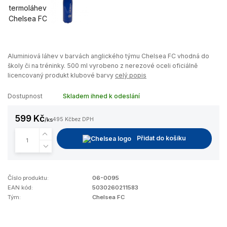
Aluminiová láhev v barvách anglického týmu Chelsea FC vhodná do
školy či na tréninky. 500 ml vyrobeno z nerezové oceli oficiálně
licencovaný produkt klubové barvy
celý popis
Dostupnost
Skladem ihned k odeslání
599 Kč
/
ks
495 Kč
bez DPH
Přidat do košíku
Číslo produktu:
06-0095
EAN kód:
5030260211583
Tým:
Chelsea FC