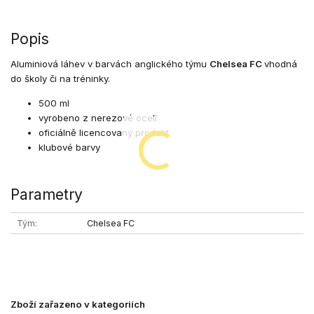
Popis
Aluminiová láhev v barvách anglického týmu
Chelsea FC
vhodná
do školy či na tréninky.
500 ml
vyrobeno z nerezové oceli
oficiálně licencovaný produkt
klubové barvy
Parametry
Tým
Chelsea FC
Zboží zařazeno v kategoriích