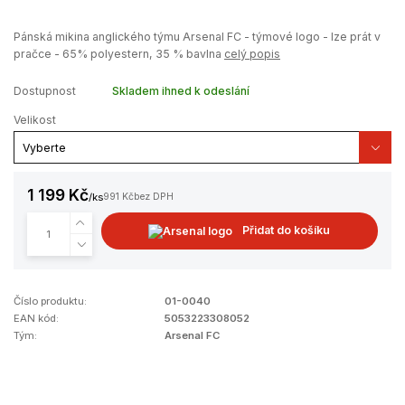
Pánská mikina anglického týmu Arsenal FC - týmové logo - lze prát v
pračce - 65% polyestern, 35 % bavlna
celý popis
Dostupnost
Skladem ihned k odeslání
Velikost
1 199 Kč
/
ks
991 Kč
bez DPH
Přidat do košíku
Číslo produktu:
01-0040
EAN kód:
5053223308052
Tým:
Arsenal FC