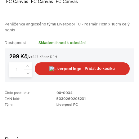
Peněženka anglického týmu Liverpool FC - rozměr 11cm x 10cm
celý
popis
Dostupnost
Skladem ihned k odeslání
299 Kč
/
ks
247 Kč
bez DPH
Přidat do košíku
Číslo produktu:
08-0034
EAN kód:
5030260208231
Tým:
Liverpool FC