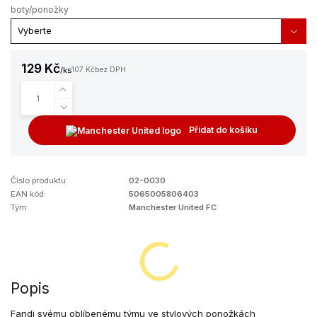
boty/ponožky
129 Kč
/
ks
107 Kč
bez DPH
Přidat do košíku
Číslo produktu:
02-0030
EAN kód:
5065005806403
Tým:
Manchester United FC
Popis
Fandi svému oblíbenému týmu ve stylových ponožkách