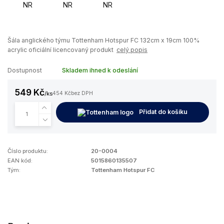
Šála anglického týmu Tottenham Hotspur FC 132cm x 19cm 100%
acrylic oficiální licencovaný produkt
celý popis
Dostupnost
Skladem ihned k odeslání
549 Kč
/
ks
454 Kč
bez DPH
Přidat do košíku
Číslo produktu:
20-0004
EAN kód:
5015860135507
Tým:
Tottenham Hotspur FC