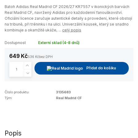
Batoh Adidas Real Madrid CF 2026/27 KR7557 v ikonických barvách
Real Madrid CF, navržený Adidas pro každodenní fanouškovství.
Oficiální licence zaručuje autentické detaily a provedení, které obstojí
na tribuně, při tréninku i na ulici. Univerzální kousek, který se snadno
kombinuje a okamžitě ukáže, ...
celý popis
Dostupnost
Externí sklad (4-8 dnů)
649 Kč
536 Kč
bez DPH
Přidat do košíku
Číslo produktu:
3135683
Tým:
Real Madrid CF
Popis