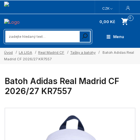
CZK
0
0,00 Kč
Menu
Úvod
LA LIGA
Real Madrid CF
Tašky a batohy
Batoh Adidas Real
Madrid CF 2026/27 KR7557
Batoh Adidas Real Madrid CF
2026/27 KR7557