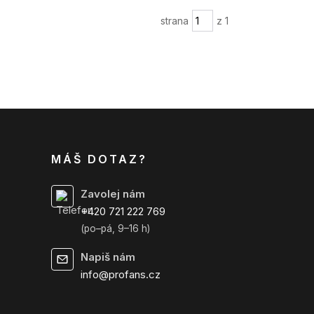
strana
z 1
MÁŠ DOTAZ?
Zavolej nám
+420 721 222 769
(po–pá, 9–16 h)
Napiš nám
info@profans.cz