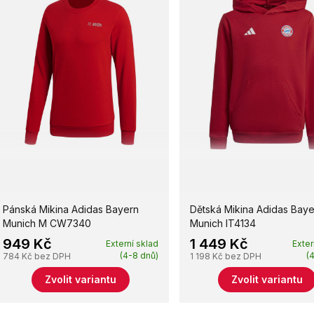
Pánská Mikina Adidas Bayern
Dětská Mikina Adidas Baye
Munich M CW7340
Munich IT4134
949 Kč
1 449 Kč
Externí sklad
Exter
(4-8 dnů)
(
784 Kč
bez DPH
1 198 Kč
bez DPH
Zvolit variantu
Zvolit variantu