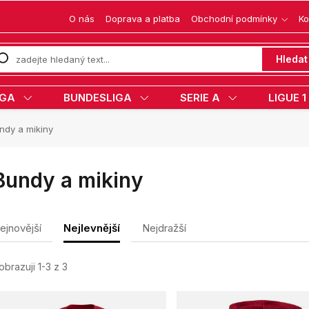
O nás
Doprava a platba
Obchodní podmínky
Ko
Hledat
IGA
BUNDESLIGA
SERIE A
LIGUE 1
dy a mikiny
Bundy a mikiny
ejnovější
Nejlevnější
Nejdražší
obrazuji 1-3 z 3