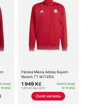
rn
Pánská Mikina Adidas Bayern
Munich TT M IT4154
1 949 Kč
ní sklad
Externí sklad
4-8 dnů)
(4-8 dnů)
1 611 Kč
bez DPH
Zvolit variantu