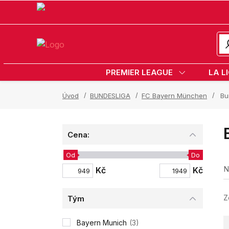
PREMIER LEAGUE
LA L
Úvod
BUNDESLIGA
FC Bayern München
Bun
Cena:
Od
Do
N
Kč
Kč
Z
Tým
Bayern Munich
(3)