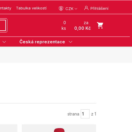
ntakty
Tabulka velikostí
Přihlášení
CZK
0
za
ks
0,00 Kč
Česká reprezentace
strana
z 1