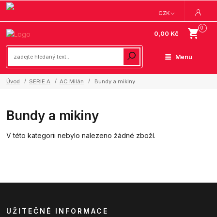
CZK
0
0,00 Kč
Menu
Úvod
SERIE A
AC Milán
Bundy a mikiny
Bundy a mikiny
V této kategorii nebylo nalezeno žádné zboží.
UŽITEČNÉ INFORMACE