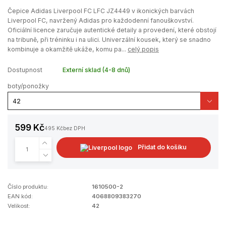
Čepice Adidas Liverpool FC LFC JZ4449 v ikonických barvách
Liverpool FC, navržený Adidas pro každodenní fanouškovství.
Oficiální licence zaručuje autentické detaily a provedení, které obstojí
na tribuně, při tréninku i na ulici. Univerzální kousek, který se snadno
kombinuje a okamžitě ukáže, komu pa...
celý popis
Dostupnost
Externí sklad (4-8 dnů)
boty/ponožky
599 Kč
495 Kč
bez DPH
Přidat do košíku
Číslo produktu:
1610500-2
EAN kód:
4068809383270
Velikost:
42