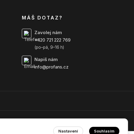
MÁŠ DOTAZ?
Zavolej nám
+420 721 222 769
(po–pá, 9–16 h)
Napiš nám
info@profans.cz
Nastavení
Souhlasím