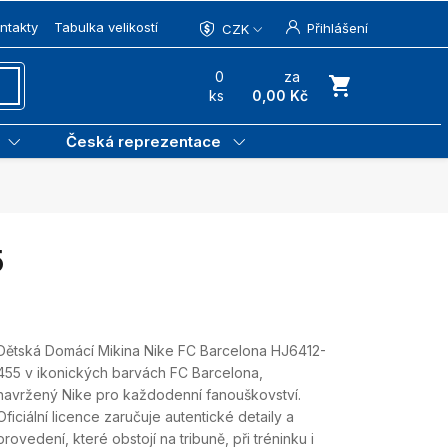
ntakty
Tabulka velikostí
Přihlášení
CZK
0
za
ks
0,00 Kč
Česká reprezentace
5
Dětská Domácí Mikina Nike FC Barcelona HJ6412-
455 v ikonických barvách FC Barcelona,
navržený Nike pro každodenní fanouškovství.
Oficiální licence zaručuje autentické detaily a
provedení, které obstojí na tribuně, při tréninku i