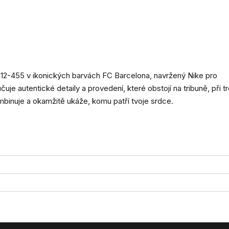
2-455 v ikonických barvách FC Barcelona, navržený Nike pro
uje autentické detaily a provedení, které obstojí na tribuně, při tr
ombinuje a okamžitě ukáže, komu patří tvoje srdce.