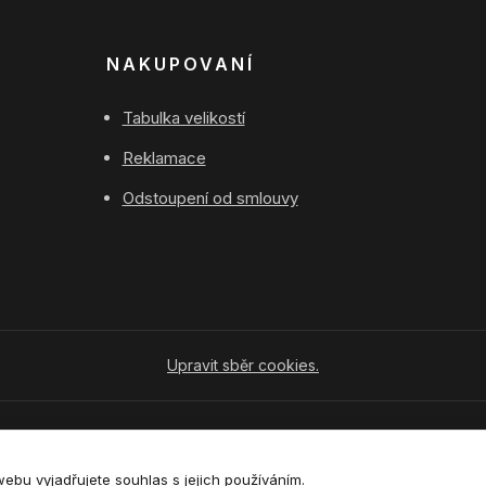
NAKUPOVANÍ
Tabulka velikostí
Reklamace
Odstoupení od smlouvy
Upravit sběr cookies.
Vytvořeno na
Eshop-rychle.cz
bu vyjadřujete souhlas s jejich používáním.