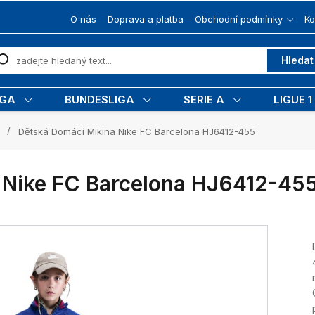
O nás
Doprava a platba
Obchodní podmínky
Ko
Hledat
IGA
BUNDESLIGA
SERIE A
LIGUE 1
Dětská Domácí Mikina Nike FC Barcelona HJ6412-455
 Nike FC Barcelona HJ6412-45