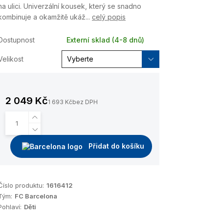
na ulici. Univerzální kousek, který se snadno
kombinuje a okamžitě ukáž...
celý popis
Dostupnost
Externí sklad (4-8 dnů)
Velikost
2 049 Kč
1 693 Kč
bez DPH
Přidat do košíku
Číslo produktu:
1616412
Tým:
FC Barcelona
Pohlaví:
Děti