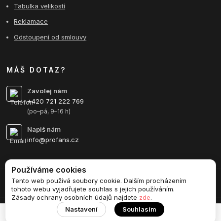
Tabulka velikostí
Reklamace
Odstoupení od smlouvy
MÁŠ DOTAZ?
Zavolej nám
+420 721 222 769
(po–pá, 9–16 h)
Napiš nám
info@profans.cz
Používáme cookies
Tento web používá soubory cookie. Dalším procházením
Upravit sběr cookies.
tohoto webu vyjadřujete souhlas s jejich používáním.
Zásady ochrany osobních údajů najdete
zde
.
Nastavení
Souhlasím
Vytvořeno na
Eshop-rychle.cz