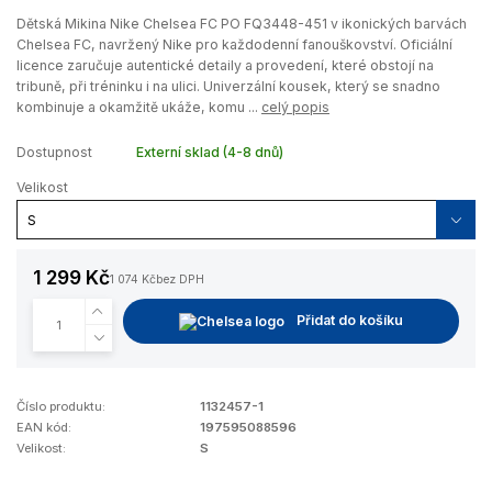
Dětská Mikina Nike Chelsea FC PO FQ3448-451 v ikonických barvách
Chelsea FC, navržený Nike pro každodenní fanouškovství. Oficiální
licence zaručuje autentické detaily a provedení, které obstojí na
tribuně, při tréninku i na ulici. Univerzální kousek, který se snadno
kombinuje a okamžitě ukáže, komu ...
celý popis
Dostupnost
Externí sklad (4-8 dnů)
Velikost
1 299 Kč
1 074 Kč
bez DPH
Přidat do košíku
Číslo produktu:
1132457-1
EAN kód:
197595088596
Velikost:
S