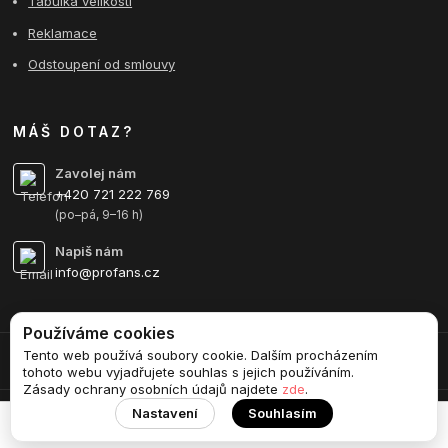
Tabulka velikostí
Reklamace
Odstoupení od smlouvy
MÁŠ DOTAZ?
Zavolej nám
+420 721 222 769
(po–pá, 9–16 h)
Napiš nám
info@profans.cz
Používáme cookies
Tento web používá soubory cookie. Dalším procházením
Upravit sběr cookies.
tohoto webu vyjadřujete souhlas s jejich používáním.
Zásady ochrany osobních údajů najdete
zde
.
Nastavení
Souhlasím
Vytvořeno na
Eshop-rychle.cz