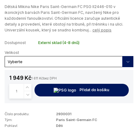
Dětská Mikina Nike Paris Saint-Germain FC PSG II2446-010 v
ikonických barvách Paris Saint-Germain FC, navržený Nike pro
každodenní fanouškovství. Oficiální licence zaručuje autentické
detaily a provedení, které obstojí na tribuně, při tréninku i na ulici.
Univerzální kousek, který se snadno kombinuj...
celý popis
Dostupnost
Externí sklad (4-8 dnů)
Velikost
1 949 Kč
1 611 Kč
bez DPH
Přidat do košíku
Číslo produktu:
2930031
Tým:
Paris Saint-Germain FC
Pohlaví:
Děti