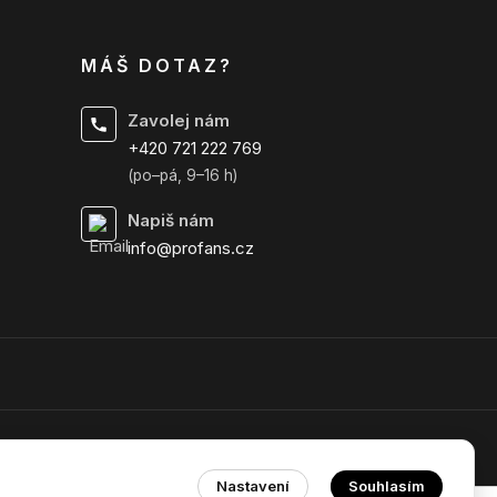
MÁŠ DOTAZ?
Zavolej nám
+420 721 222 769
(po–pá, 9–16 h)
Napiš nám
info@profans.cz
Nastavení
Souhlasím