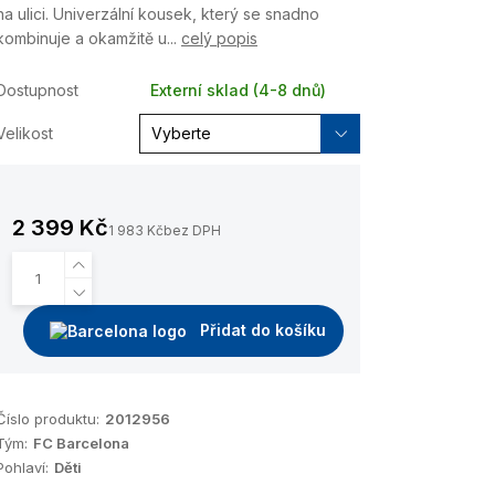
na ulici. Univerzální kousek, který se snadno
kombinuje a okamžitě u...
celý popis
Dostupnost
Externí sklad (4-8 dnů)
Velikost
2 399 Kč
1 983 Kč
bez DPH
Přidat do košíku
Číslo produktu:
2012956
Tým:
FC Barcelona
Pohlaví:
Děti