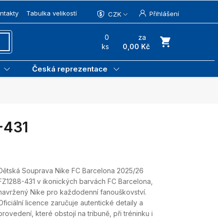
ntakty
Tabulka velikostí
Přihlášení
CZK
0
za
ks
0,00 Kč
Česká reprezentace
-431
Dětská Souprava Nike FC Barcelona 2025/26
FZ1288-431 v ikonických barvách FC Barcelona,
navržený Nike pro každodenní fanouškovství.
Oficiální licence zaručuje autentické detaily a
provedení, které obstojí na tribuně, při tréninku i