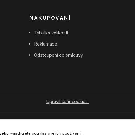
NAKUPOVANÍ
Tabulka velikostí
Reklamace
Odstoupení od smlouvy
Upravit sběr cookies.
Vytvořeno na
Eshop-rychle.cz
bu vyjadřujete souhlas s jejich používáním.