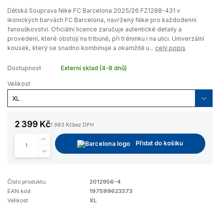
Dětská Souprava Nike FC Barcelona 2025/26 FZ1288-431 v
ikonických barvách FC Barcelona, navržený Nike pro každodenní
fanouškovství. Oficiální licence zaručuje autentické detaily a
provedení, které obstojí na tribuně, při tréninku i na ulici. Univerzální
kousek, který se snadno kombinuje a okamžitě u...
celý popis
Dostupnost
Externí sklad (4-8 dnů)
Velikost
2 399 Kč
1 983 Kč
bez DPH
Přidat do košíku
Číslo produktu:
2012956-4
EAN kód:
197599623373
Velikost:
XL