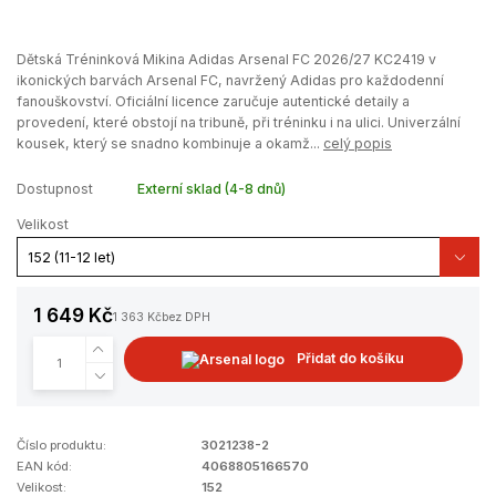
Dětská Tréninková Mikina Adidas Arsenal FC 2026/27 KC2419 v
ikonických barvách Arsenal FC, navržený Adidas pro každodenní
fanouškovství. Oficiální licence zaručuje autentické detaily a
provedení, které obstojí na tribuně, při tréninku i na ulici. Univerzální
kousek, který se snadno kombinuje a okamž...
celý popis
Dostupnost
Externí sklad (4-8 dnů)
Velikost
1 649 Kč
1 363 Kč
bez DPH
Přidat do košíku
Číslo produktu:
3021238-2
EAN kód:
4068805166570
Velikost:
152