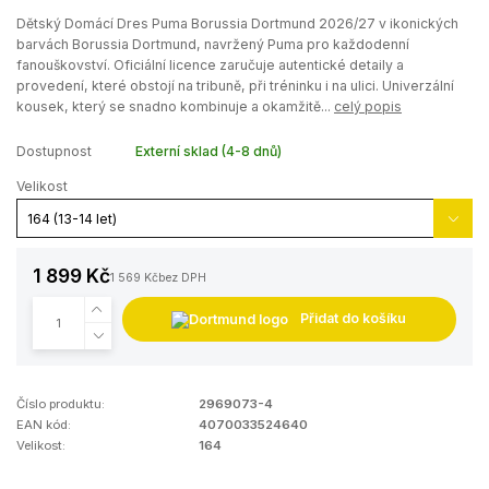
Dětský Domácí Dres Puma Borussia Dortmund 2026/27 v ikonických
barvách Borussia Dortmund, navržený Puma pro každodenní
fanouškovství. Oficiální licence zaručuje autentické detaily a
provedení, které obstojí na tribuně, při tréninku i na ulici. Univerzální
kousek, který se snadno kombinuje a okamžitě...
celý popis
Dostupnost
Externí sklad (4-8 dnů)
Velikost
1 899 Kč
1 569 Kč
bez DPH
Přidat do košíku
Číslo produktu:
2969073-4
EAN kód:
4070033524640
Velikost:
164