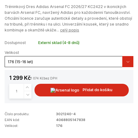
Tréninkový Dres Adidas Arsenal FC 2026/27 KC2422 v ikonických
barvách Arsenal FC, navržený Adidas pro každodenní fanouškovství.
Oficiální licence zaručuje autentické detaily a provedení, které obstojí
na tribuně, při tréninku i na ulici. Univerzální kousek, který se snadno
kombinuje a okamžitě ukáže...
celý popis
Dostupnost
Externí sklad (4-8 dnů)
Velikost
1 299 Kč
1 074 Kč
bez DPH
Přidat do košíku
Číslo produktu:
3021240-4
EAN kód:
4068805147838
Velikost:
176