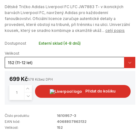
Dětské Tričko Adidas Liverpool FC LFC JW7883 T- v ikonických
barvách Liverpool FC, navržený Adidas pro každodenní
fanouškovství. Oficiální licence zaručuje autentické detaily a
provedení, které obstojí na tribuně, při tréninku i na ulici. Univerzální
kousek, který se snadno kombinuje a okamžitě ukáž...
celý popis
Dostupnost
Externí sklad (4-8 dnů)
Velikost
699 Kč
578 Kč
bez DPH
Přidat do košíku
Číslo produktu:
1610957-3
EAN kód:
4068807863132
Velikost:
152