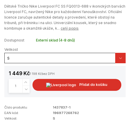
Dětské Tričko Nike Liverpool FC SS FQ0013-688 v ikonických barvách
Liverpool FC, navržený Nike pro každodenní fanouškovství. Oficiální
licence zaručuje autentické detaily a provedení, které obstojí na
tribuně, při tréninku i na ulici. Univerzální kousek, který se snadno
kombinuje a okamžitě ukáže, k...
celý popis
Dostupnost
Externí sklad (4-8 dnů)
Velikost
1 449 Kč
1 198 Kč
bez DPH
Přidat do košíku
Číslo produktu:
1437837-1
EAN kód:
196977268762
Velikost:
S