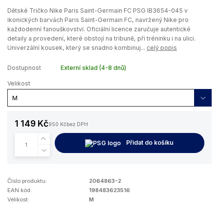
Dětské Tričko Nike Paris Saint-Germain FC PSG IB3654-045 v
ikonických barvách Paris Saint-Germain FC, navržený Nike pro
každodenní fanouškovství. Oficiální licence zaručuje autentické
detaily a provedení, které obstojí na tribuně, při tréninku i na ulici.
Univerzální kousek, který se snadno kombinuj...
celý popis
Dostupnost
Externí sklad (4-8 dnů)
Velikost
1 149 Kč
950 Kč
bez DPH
Přidat do košíku
Číslo produktu:
2064863-2
EAN kód:
198483623516
Velikost:
M