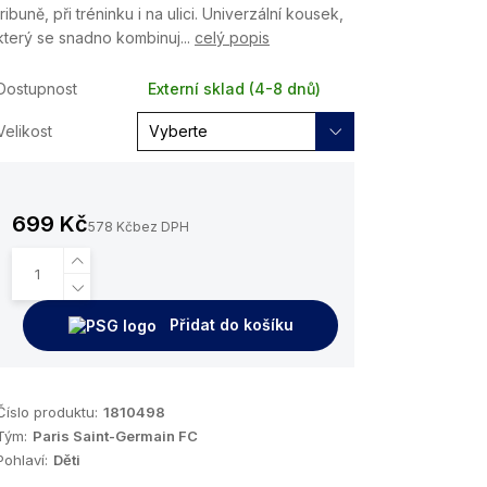
tribuně, při tréninku i na ulici. Univerzální kousek,
který se snadno kombinuj...
celý popis
Dostupnost
Externí sklad (4-8 dnů)
Velikost
699 Kč
578 Kč
bez DPH
Přidat do košíku
Číslo produktu:
1810498
Tým:
Paris Saint-Germain FC
Pohlaví:
Děti