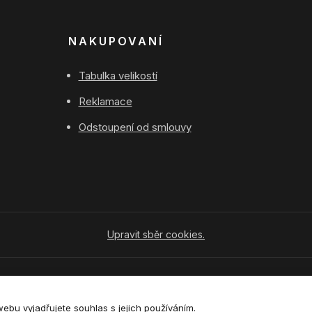
NAKUPOVANÍ
Tabulka velikostí
Reklamace
Odstoupení od smlouvy
Upravit sběr cookies.
Vytvořeno na
Eshop-rychle.cz
bu vyjadřujete souhlas s jejich používáním.