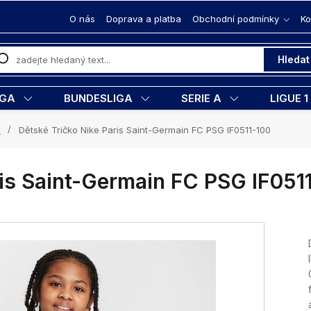
O nás
Doprava a platba
Obchodní podmínky
Ko
Hledat
IGA
BUNDESLIGA
SERIE A
LIGUE 1
a
Dětské Tričko Nike Paris Saint-Germain FC PSG IF0511-100
ris Saint-Germain FC PSG IF051