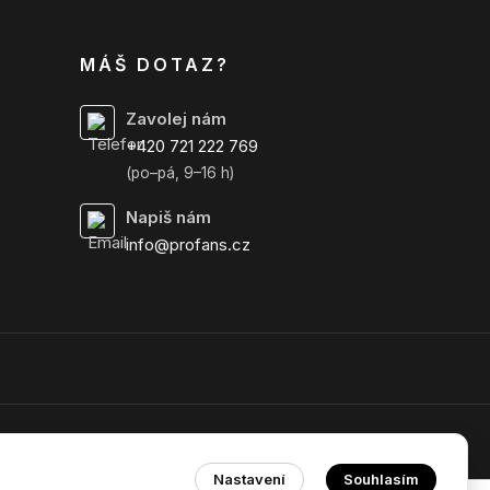
MÁŠ DOTAZ?
Zavolej nám
+420 721 222 769
(po–pá, 9–16 h)
Napiš nám
info@profans.cz
Nastavení
Souhlasím