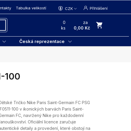
ntakty
Tabulka velikostí
Přihlášení
CZK
0
za
ks
0,00 Kč
Česká reprezentace
1-100
Dětské Tričko Nike Paris Saint-Germain FC PSG
IF0511-100 v ikonických barvách Paris Saint-
Germain FC, navržený Nike pro každodenní
fanouškovství. Oficiální licence zaručuje
autentické detaily a provedení, které obstojí na