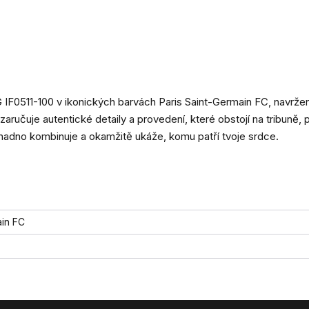
 IF0511-100 v ikonických barvách Paris Saint-Germain FC, navrže
aručuje autentické detaily a provedení, které obstojí na tribuně, p
e snadno kombinuje a okamžitě ukáže, komu patří tvoje srdce.
ain FC