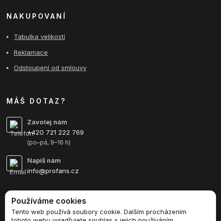
NAKUPOVANÍ
Tabulka velikostí
Reklamace
Odstoupení od smlouvy
MÁŠ DOTAZ?
Zavolej nám
+420 721 222 769
(po–pá, 9–16 h)
Napiš nám
info@profans.cz
Používáme cookies
Tento web používá soubory cookie. Dalším procházením
Upravit sběr cookies.
tohoto webu vyjadřujete souhlas s jejich používáním.