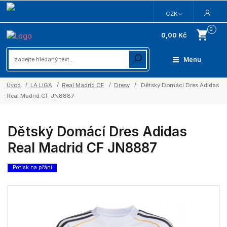
CZK
0
0,00 Kč
Menu
Úvod
LA LIGA
Real Madrid CF
Dresy
Dětský Domácí Dres Adidas
Real Madrid CF JN8887
Dětský Domácí Dres Adidas
Real Madrid CF JN8887
Potisk na přání