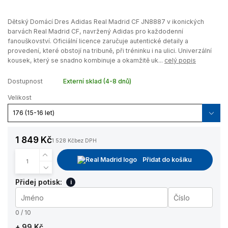
Dětský Domácí Dres Adidas Real Madrid CF JN8887 v ikonických
barvách Real Madrid CF, navržený Adidas pro každodenní
fanouškovství. Oficiální licence zaručuje autentické detaily a
provedení, které obstojí na tribuně, při tréninku i na ulici. Univerzální
kousek, který se snadno kombinuje a okamžitě uk...
celý popis
Dostupnost
Externí sklad (4-8 dnů)
Velikost
1 849 Kč
1 528 Kč
bez DPH
Přidat do košíku
Přidej potisk:
i
0 / 10
+ 99 Kč