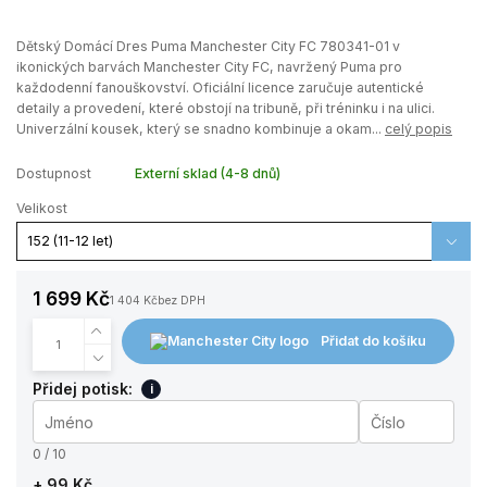
Dětský Domácí Dres Puma Manchester City FC 780341-01 v
ikonických barvách Manchester City FC, navržený Puma pro
každodenní fanouškovství. Oficiální licence zaručuje autentické
detaily a provedení, které obstojí na tribuně, při tréninku i na ulici.
Univerzální kousek, který se snadno kombinuje a okam...
celý popis
Dostupnost
Externí sklad (4-8 dnů)
Velikost
1 699 Kč
1 404 Kč
bez DPH
Přidat do košíku
Přidej potisk:
i
0 / 10
+ 99 Kč