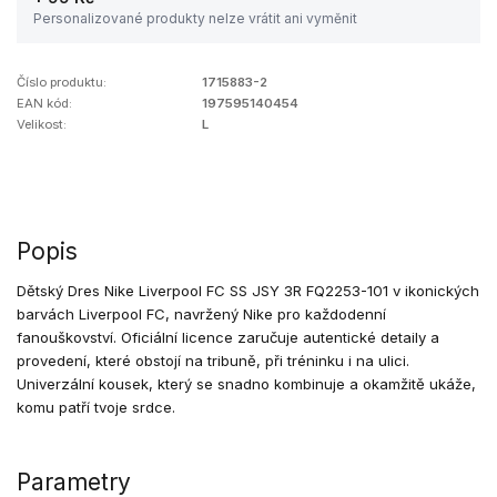
Personalizované produkty nelze vrátit ani vyměnit
Číslo produktu:
1715883-2
EAN kód:
197595140454
Velikost:
L
Popis
Dětský Dres Nike Liverpool FC SS JSY 3R FQ2253-101 v ikonických
barvách Liverpool FC, navržený Nike pro každodenní
fanouškovství. Oficiální licence zaručuje autentické detaily a
provedení, které obstojí na tribuně, při tréninku i na ulici.
Univerzální kousek, který se snadno kombinuje a okamžitě ukáže,
komu patří tvoje srdce.
Parametry