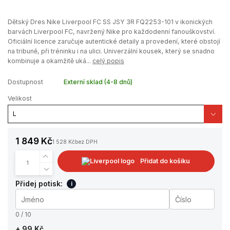
Dětský Dres Nike Liverpool FC SS JSY 3R FQ2253-101 v ikonických
barvách Liverpool FC, navržený Nike pro každodenní fanouškovství.
Oficiální licence zaručuje autentické detaily a provedení, které obstojí
na tribuně, při tréninku i na ulici. Univerzální kousek, který se snadno
kombinuje a okamžitě uká...
celý popis
Dostupnost
Externí sklad (4-8 dnů)
Velikost
1 849 Kč
1 528 Kč
bez DPH
Přidat do košíku
Přidej potisk:
i
0 / 10
+ 99 Kč