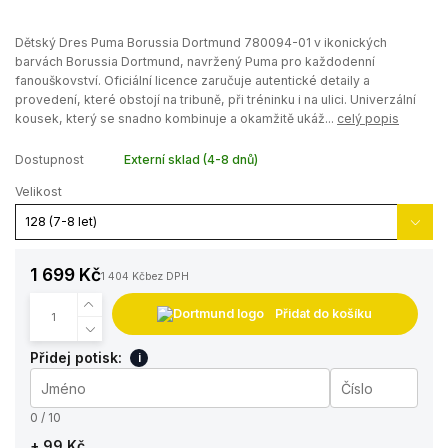
Dětský Dres Puma Borussia Dortmund 780094-01 v ikonických
barvách Borussia Dortmund, navržený Puma pro každodenní
fanouškovství. Oficiální licence zaručuje autentické detaily a
provedení, které obstojí na tribuně, při tréninku i na ulici. Univerzální
kousek, který se snadno kombinuje a okamžitě ukáž...
celý popis
Dostupnost
Externí sklad (4-8 dnů)
Velikost
1 699 Kč
1 404 Kč
bez DPH
Přidat do košíku
Přidej potisk:
i
0 / 10
+ 99 Kč