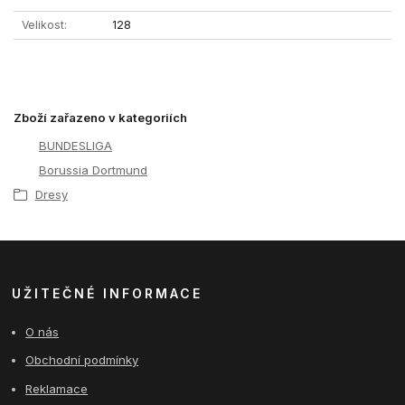
Velikost
128
Zboží zařazeno v kategoriích
BUNDESLIGA
Borussia Dortmund
Dresy
UŽITEČNÉ INFORMACE
O nás
Obchodní podmínky
Reklamace