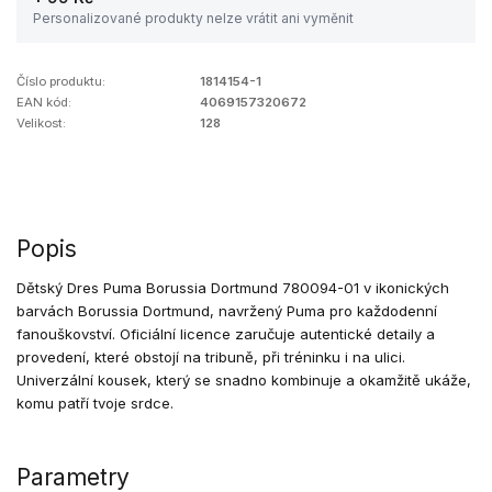
Personalizované produkty nelze vrátit ani vyměnit
Číslo produktu:
1814154-1
EAN kód:
4069157320672
Velikost:
128
Popis
Dětský Dres Puma Borussia Dortmund 780094-01 v ikonických
barvách Borussia Dortmund, navržený Puma pro každodenní
fanouškovství. Oficiální licence zaručuje autentické detaily a
provedení, které obstojí na tribuně, při tréninku i na ulici.
Univerzální kousek, který se snadno kombinuje a okamžitě ukáže,
komu patří tvoje srdce.
Parametry