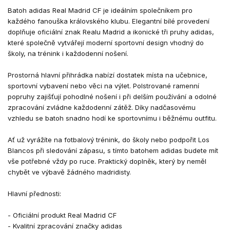
Batoh adidas Real Madrid CF je ideálním společníkem pro
každého fanouška královského klubu. Elegantní bílé provedení
doplňuje oficiální znak Realu Madrid a ikonické tři pruhy adidas,
které společně vytvářejí moderní sportovní design vhodný do
školy, na trénink i každodenní nošení.
Prostorná hlavní přihrádka nabízí dostatek místa na učebnice,
sportovní vybavení nebo věci na výlet. Polstrované ramenní
popruhy zajišťují pohodlné nošení i při delším používání a odolné
zpracování zvládne každodenní zátěž. Díky nadčasovému
vzhledu se batoh snadno hodí ke sportovnímu i běžnému outfitu.
Ať už vyrážíte na fotbalový trénink, do školy nebo podpořit Los
Blancos při sledování zápasu, s tímto batohem adidas budete mít
vše potřebné vždy po ruce. Praktický doplněk, který by neměl
chybět ve výbavě žádného madridisty.
Hlavní přednosti:
- Oficiální produkt Real Madrid CF
- Kvalitní zpracování značky adidas