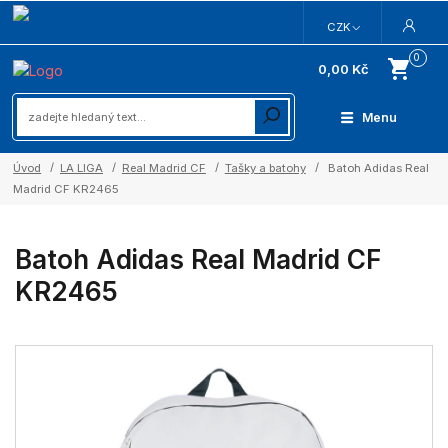
CZK
0
0,00 Kč
Menu
Úvod
LA LIGA
Real Madrid CF
Tašky a batohy
Batoh Adidas Real
Madrid CF KR2465
Batoh Adidas Real Madrid CF
KR2465