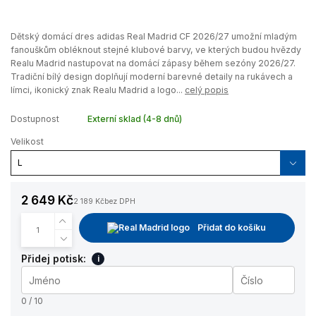
Dětský domácí dres adidas Real Madrid CF 2026/27 umožní mladým
fanouškům obléknout stejné klubové barvy, ve kterých budou hvězdy
Realu Madrid nastupovat na domácí zápasy během sezóny 2026/27.
Tradiční bílý design doplňují moderní barevné detaily na rukávech a
límci, ikonický znak Realu Madrid a logo...
celý popis
Dostupnost
Externí sklad (4-8 dnů)
Velikost
2 649 Kč
2 189 Kč
bez DPH
Přidat do košíku
Přidej potisk:
i
0 / 10