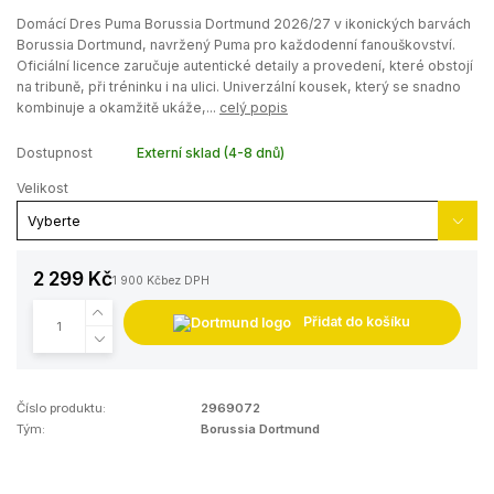
Domácí Dres Puma Borussia Dortmund 2026/27 v ikonických barvách
Borussia Dortmund, navržený Puma pro každodenní fanouškovství.
Oficiální licence zaručuje autentické detaily a provedení, které obstojí
na tribuně, při tréninku i na ulici. Univerzální kousek, který se snadno
kombinuje a okamžitě ukáže,...
celý popis
Dostupnost
Externí sklad (4-8 dnů)
Velikost
2 299 Kč
1 900 Kč
bez DPH
Přidat do košíku
Číslo produktu:
2969072
Tým:
Borussia Dortmund