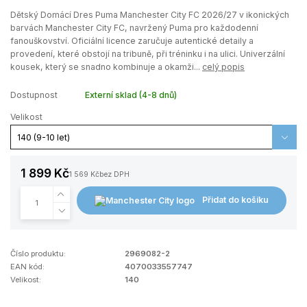
Dětský Domácí Dres Puma Manchester City FC 2026/27 v ikonických
barvách Manchester City FC, navržený Puma pro každodenní
fanouškovství. Oficiální licence zaručuje autentické detaily a
provedení, které obstojí na tribuně, při tréninku i na ulici. Univerzální
kousek, který se snadno kombinuje a okamži...
celý popis
Dostupnost
Externí sklad (4-8 dnů)
Velikost
1 899 Kč
1 569 Kč
bez DPH
Přidat do košíku
Číslo produktu:
2969082-2
EAN kód:
4070033557747
Velikost:
140