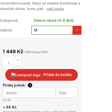
Univerzální kousek, který se snadno kombinuje a
okamžitě ukáže, komu patř...
celý popis
Dostupnost
Externí sklad (4-8 dnů)
Velikost
1 449 Kč
1 198 Kč
bez DPH
Přidat do košíku
Přidej potisk:
i
0 / 10
+ 99 Kč
Personalizované produkty nelze vrátit ani vyměnit