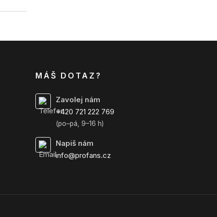
MÁŠ DOTAZ?
Zavolej nám
+420 721 222 769
(po–pá, 9–16 h)
Napiš nám
info@profans.cz