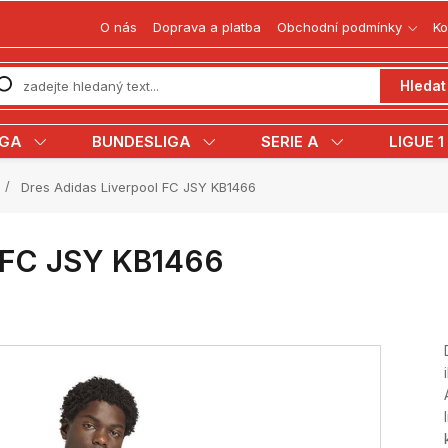
O nás
Doprava a platba
Obchodní podmínky
Ko
Hledat
IGA
BUNDESLIGA
SERIE A
LIGUE 1
Dres Adidas Liverpool FC JSY KB1466
l FC JSY KB1466