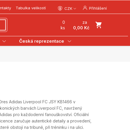
ntakty
Tabulka velikostí
Přihlášení
CZK
0
za
ks
0,00 Kč
Česká reprezentace
Dres Adidas Liverpool FC JSY KB1466 v
ikonických barvách Liverpool FC, navržený
Adidas pro každodenní fanouškovství. Oficiální
licence zaručuje autentické detaily a provedení,
které obstojí na tribuně, při tréninku i na ulici.