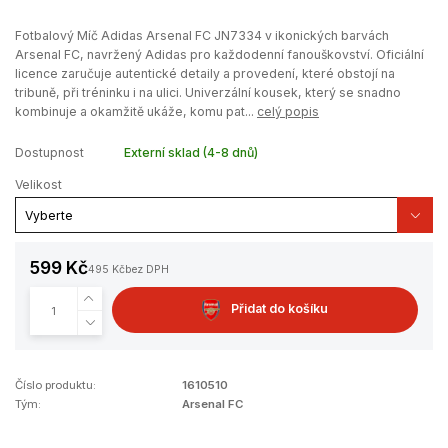
Fotbalový Míč Adidas Arsenal FC JN7334 v ikonických barvách
Arsenal FC, navržený Adidas pro každodenní fanouškovství. Oficiální
licence zaručuje autentické detaily a provedení, které obstojí na
tribuně, při tréninku i na ulici. Univerzální kousek, který se snadno
kombinuje a okamžitě ukáže, komu pat...
celý popis
Dostupnost
Externí sklad (4-8 dnů)
Velikost
599 Kč
495 Kč
bez DPH
Přidat do košíku
Číslo produktu:
1610510
Tým:
Arsenal FC