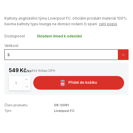
Kalhoty anglického týmu Liverpool FC. oficiální produkt materiál 100%
bavlna kalhoty typu lounge na domácí nošení či spaní
celý popis
Dostupnost
Skladem ihned k odeslání
Velikost
549 Kč
/
ks
454 Kč
bez DPH
Přidat do košíku
Číslo produktu:
08-0091
Tým:
Liverpool FC