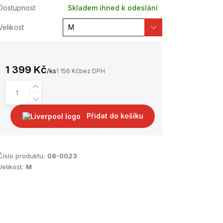
Dostupnost
Skladem ihned k odeslání
Velikost
1 399 Kč
/
ks
1 156 Kč
bez DPH
Přidat do košíku
Číslo produktu:
08-0023
Velikost:
M