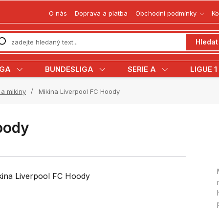
O nás
Doprava a platba
Obchodní podmínky
Ko
Hledat
IGA
BUNDESLIGA
SERIE A
LIGUE 1
a mikiny
Mikina Liverpool FC Hoody
oody