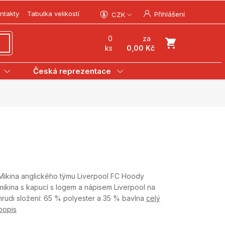
ntakty
Tabulka velikostí
Přihlášení
CZK
0
za
ks
0,00 Kč
Česká reprezentace
Mikina anglického týmu Liverpool FC Hoody
mikina s kapucí s logem a nápisem Liverpool na
hrudi složení: 65 % polyester a 35 % bavlna
celý
popis