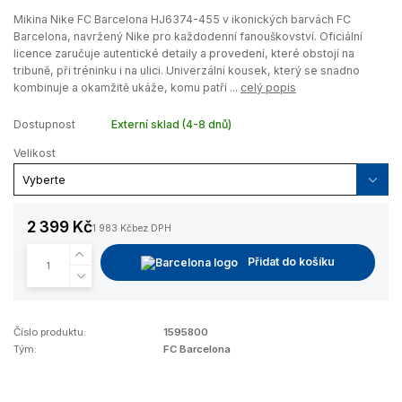
Mikina Nike FC Barcelona HJ6374-455 v ikonických barvách FC
Barcelona, navržený Nike pro každodenní fanouškovství. Oficiální
licence zaručuje autentické detaily a provedení, které obstojí na
tribuně, při tréninku i na ulici. Univerzální kousek, který se snadno
kombinuje a okamžitě ukáže, komu patří ...
celý popis
Dostupnost
Externí sklad (4-8 dnů)
Velikost
2 399 Kč
1 983 Kč
bez DPH
Přidat do košíku
Číslo produktu:
1595800
Tým:
FC Barcelona