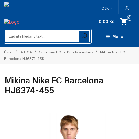
CZK
0
0,00 Kč
Menu
Úvod
LA LIGA
Barcelona FC
Bundy a mikiny
Mikina Nike FC
Barcelona HJ6374-455
Mikina Nike FC Barcelona
HJ6374-455