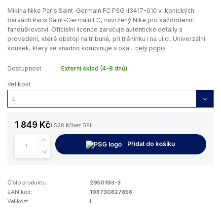
Mikina Nike Paris Saint-Germain FC PSG II3417-010 v ikonických
barvách Paris Saint-Germain FC, navržený Nike pro každodenní
fanouškovství. Oficiální licence zaručuje autentické detaily a
provedení, které obstojí na tribuně, při tréninku i na ulici. Univerzální
kousek, který se snadno kombinuje a oka...
celý popis
Dostupnost
Externí sklad (4-8 dnů)
Velikost
1 849 Kč
1 528 Kč
bez DPH
Přidat do košíku
Číslo produktu:
2950193-3
EAN kód:
198730827858
Velikost:
L