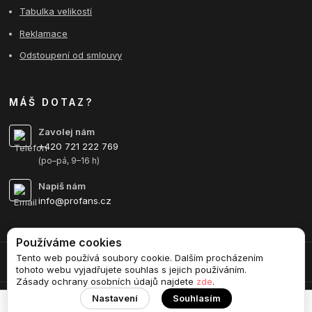
Tabulka velikostí
Reklamace
Odstoupení od smlouvy
MÁŠ DOTAZ?
Zavolej nám
+420 721 222 769
(po–pá, 9–16 h)
Napiš nám
info@profans.cz
Používáme cookies
Tento web používá soubory cookie. Dalším procházením
Upravit sběr cookies.
tohoto webu vyjadřujete souhlas s jejich používáním.
Zásady ochrany osobních údajů najdete
zde
.
Nastavení
Souhlasím
Vytvořeno na
Eshop-rychle.cz