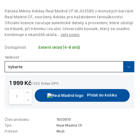
Pánská Mikina Adidas Real Madrid CF M JG3585 v ikonických barvách
Real Madrid CF, navržený Adidas pro každodenní fanouškovství.
Oficiální licence zaručuje autentické detaily a provedení, které obstojí
na tribuně, při tréninku i na ulici. Univerzální kousek, který se snadno
kombinuje a okamžitě ukáže...
celý popis
Dostupnost
Externí sklad (4-8 dnů)
Velikost
1 999 Kč
1 652 Kč
bez DPH
Přidat do košíku
Číslo produktu:
1503810
Tým:
Real Madrid CF
Pohlaví:
Muži