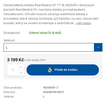
Pánská Mikina Adidas Real Madrid CF TT M JN3058 v ikonických
barvách Real Madrid CF, navržený Adidas pro každodenní
fanouškovství. Oficiální licence zaručuje autentické detaily a
provedení, které obstojí na tribuně, při tréninku i na ulici. Univerzální
kousek, který se snadno kombinuje a okamžitě uk...
celý popis
Dostupnost
Externí sklad (4-8 dnů)
Velikost
3 199 Kč
2 644 Kč
bez DPH
Přidat do košíku
Číslo produktu:
1620605-2
EAN kód:
4068811811907
Velikost:
L