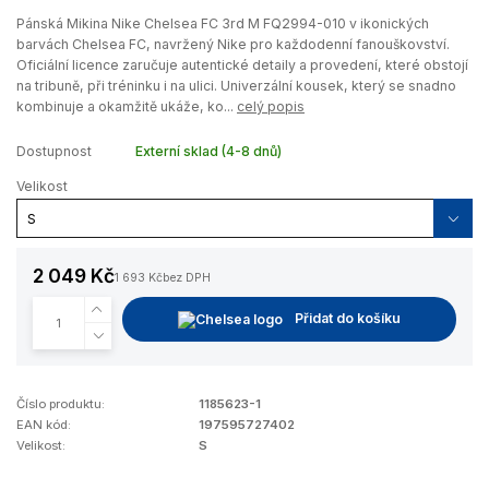
Pánská Mikina Nike Chelsea FC 3rd M FQ2994-010 v ikonických
barvách Chelsea FC, navržený Nike pro každodenní fanouškovství.
Oficiální licence zaručuje autentické detaily a provedení, které obstojí
na tribuně, při tréninku i na ulici. Univerzální kousek, který se snadno
kombinuje a okamžitě ukáže, ko...
celý popis
Dostupnost
Externí sklad (4-8 dnů)
Velikost
2 049 Kč
1 693 Kč
bez DPH
Přidat do košíku
Číslo produktu:
1185623-1
EAN kód:
197595727402
Velikost:
S