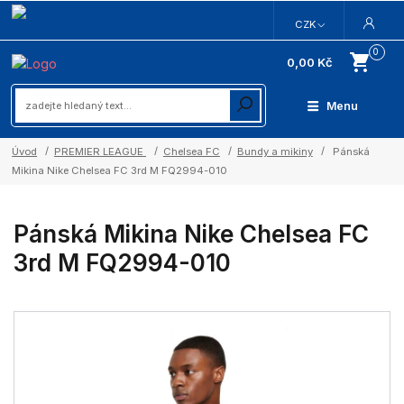
CZK
0
0,00 Kč
Menu
Úvod
PREMIER LEAGUE
Chelsea FC
Bundy a mikiny
Pánská
Mikina Nike Chelsea FC 3rd M FQ2994-010
Pánská Mikina Nike Chelsea FC
3rd M FQ2994-010