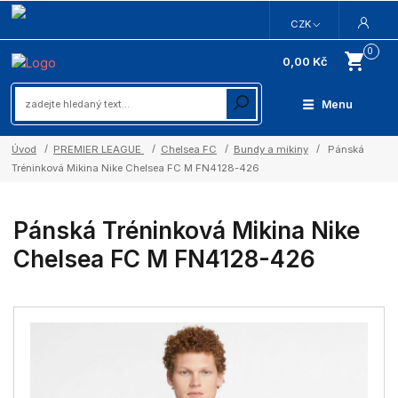
CZK
0
0,00 Kč
Menu
Úvod
PREMIER LEAGUE
Chelsea FC
Bundy a mikiny
Pánská
Tréninková Mikina Nike Chelsea FC M FN4128-426
Pánská Tréninková Mikina Nike
Chelsea FC M FN4128-426