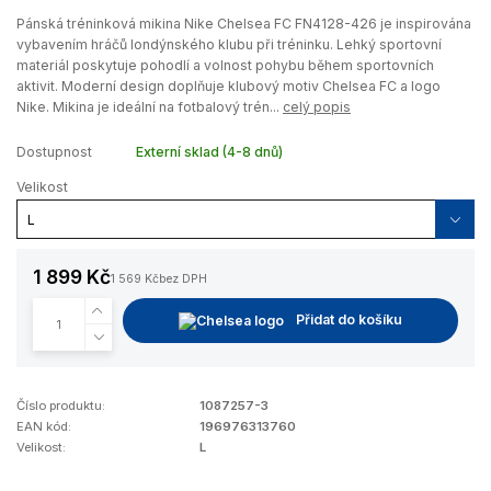
Pánská tréninková mikina Nike Chelsea FC FN4128-426 je inspirována
vybavením hráčů londýnského klubu při tréninku. Lehký sportovní
materiál poskytuje pohodlí a volnost pohybu během sportovních
aktivit. Moderní design doplňuje klubový motiv Chelsea FC a logo
Nike. Mikina je ideální na fotbalový trén...
celý popis
Dostupnost
Externí sklad (4-8 dnů)
Velikost
1 899 Kč
1 569 Kč
bez DPH
Přidat do košíku
Číslo produktu:
1087257-3
EAN kód:
196976313760
Velikost:
L