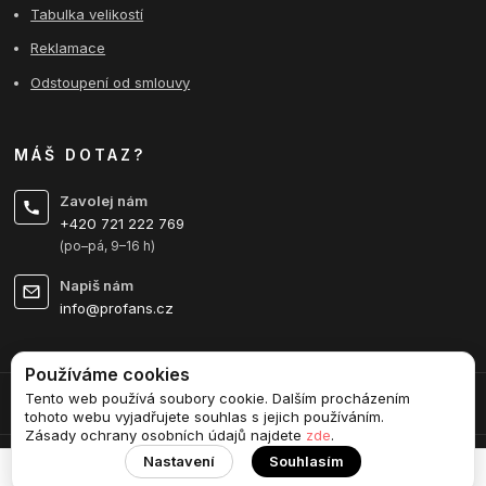
Tabulka velikostí
Reklamace
Odstoupení od smlouvy
MÁŠ DOTAZ?
Zavolej nám
+420 721 222 769
(po–pá, 9–16 h)
Napiš nám
info@profans.cz
Používáme cookies
Tento web používá soubory cookie. Dalším procházením
Upravit sběr cookies.
tohoto webu vyjadřujete souhlas s jejich používáním.
Zásady ochrany osobních údajů najdete
zde
.
Nastavení
Souhlasím
Vytvořeno na
Eshop-rychle.cz