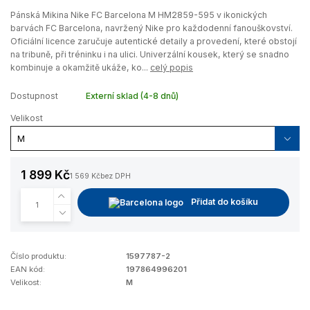
Pánská Mikina Nike FC Barcelona M HM2859-595 v ikonických
barvách FC Barcelona, navržený Nike pro každodenní fanouškovství.
Oficiální licence zaručuje autentické detaily a provedení, které obstojí
na tribuně, při tréninku i na ulici. Univerzální kousek, který se snadno
kombinuje a okamžitě ukáže, ko...
celý popis
Dostupnost
Externí sklad (4-8 dnů)
Velikost
1 899 Kč
1 569 Kč
bez DPH
Přidat do košíku
Číslo produktu:
1597787-2
EAN kód:
197864996201
Velikost:
M