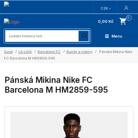
CZK
0
0,00 Kč
Menu
Úvod
LA LIGA
Barcelona FC
Bundy a mikiny
Pánská Mikina Nike
FC Barcelona M HM2859-595
Pánská Mikina Nike FC
Barcelona M HM2859-595