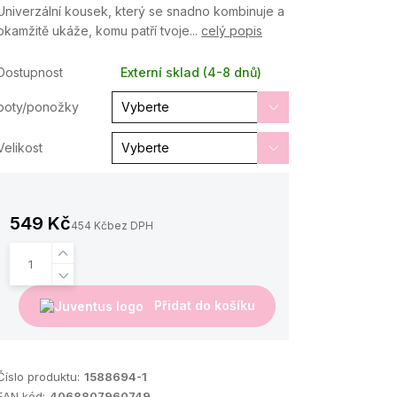
Univerzální kousek, který se snadno kombinuje a
okamžitě ukáže, komu patří tvoje...
celý popis
Dostupnost
Externí sklad (4-8 dnů)
boty/ponožky
Velikost
549 Kč
454 Kč
bez DPH
Přidat do košíku
Číslo produktu:
1588694-1
EAN kód:
4068807960749