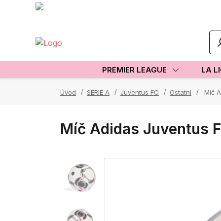
PREMIER LEAGUE
LA L
Úvod
SERIE A
Juventus FC
Ostatní
Míč A
Míč Adidas Juventus 