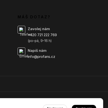
MÁŠ DOTAZ?
Zavolej nám
+420 721 222 769
(po–pá, 9–16 h)
Napiš nám
info@profans.cz