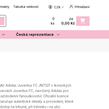
ntakty
Tabulka velikostí
Přihlášení
CZK
0
za
ks
0,00 Kč
Česká reprezentace
Míč Adidas Juventus FC JN7321 v ikonických
barvách Juventus FC, navržený Adidas pro
každodenní fanouškovství. Oficiální licence
zaručuje autentické detaily a provedení, které
obstojí na tribuně, při tréninku i na ulici.