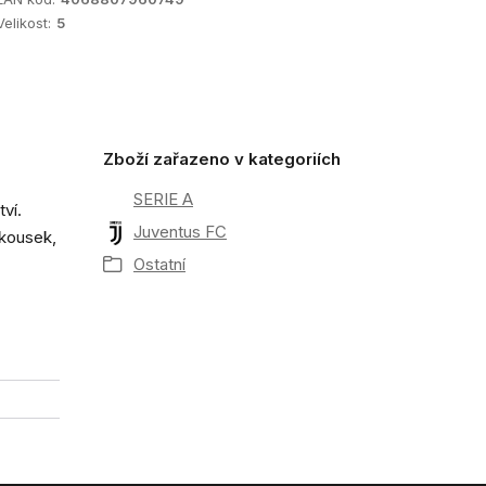
Velikost:
5
Zboží zařazeno v kategoriích
SERIE A
ví.
Juventus FC
í kousek,
Ostatní