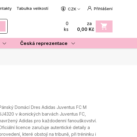
ntakty
Tabulka velikostí
Přihlášení
CZK
0
za
ks
0,00 Kč
Česká reprezentace
Pánský Domácí Dres Adidas Juventus FC M
JJ4320 v ikonických barvách Juventus FC,
navržený Adidas pro každodenní fanouškovství.
Oficiální licence zaručuje autentické detaily a
provedení, které obstojí na tribuně, při tréninku i