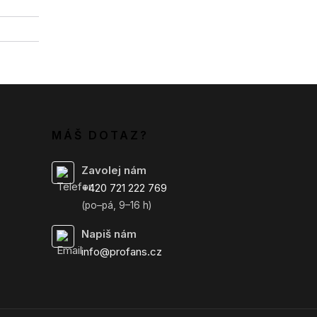
MÁŠ DOTAZ?
Zavolej nám
+420 721 222 769
(po–pá, 9–16 h)
Napiš nám
info@profans.cz