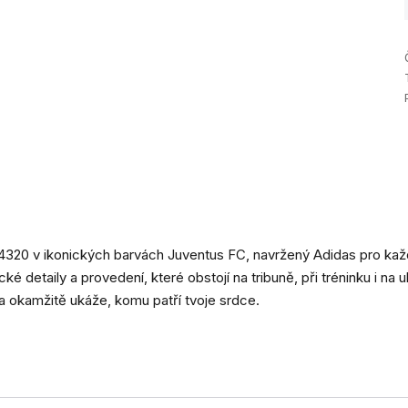
320 v ikonických barvách Juventus FC, navržený Adidas pro ka
ké detaily a provedení, které obstojí na tribuně, při tréninku i na ul
a okamžitě ukáže, komu patří tvoje srdce.