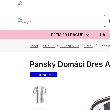
PREMIER LEAGUE
LA L
Úvod
SERIE A
Juventus FC
Dresy
Pánský
Pánský Domácí Dres A
Potisk na přání