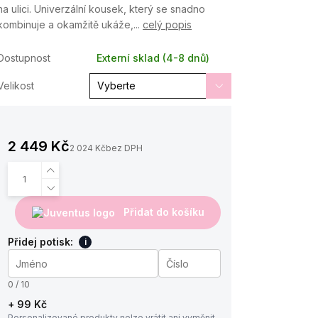
na ulici. Univerzální kousek, který se snadno
kombinuje a okamžitě ukáže,...
celý popis
Dostupnost
Externí sklad (4-8 dnů)
Velikost
2 449 Kč
2 024 Kč
bez DPH
Přidat do košíku
Přidej potisk:
i
0 / 10
+ 99 Kč
Personalizované produkty nelze vrátit ani vyměnit