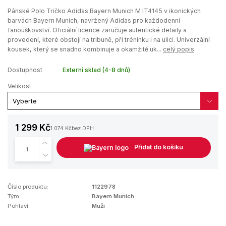
Pánské Polo Tričko Adidas Bayern Munich M IT4145 v ikonických
barvách Bayern Munich, navržený Adidas pro každodenní
fanouškovství. Oficiální licence zaručuje autentické detaily a
provedení, které obstojí na tribuně, při tréninku i na ulici. Univerzální
kousek, který se snadno kombinuje a okamžitě uk...
celý popis
Dostupnost
Externí sklad (4-8 dnů)
Velikost
1 299 Kč
1 074 Kč
bez DPH
Přidat do košíku
Číslo produktu:
1122978
Tým:
Bayern Munich
Pohlaví:
Muži