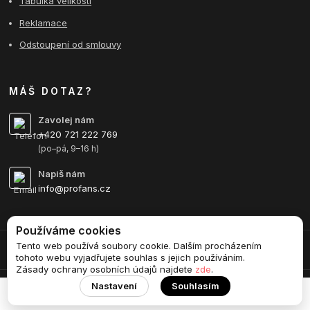
Tabulka velikostí
Reklamace
Odstoupení od smlouvy
MÁŠ DOTAZ?
Zavolej nám
+420 721 222 769
(po–pá, 9–16 h)
Napiš nám
info@profans.cz
Používáme cookies
Tento web používá soubory cookie. Dalším procházením
Upravit sběr cookies.
tohoto webu vyjadřujete souhlas s jejich používáním.
Zásady ochrany osobních údajů najdete
zde
.
Nastavení
Souhlasím
Vytvořeno na
Eshop-rychle.cz