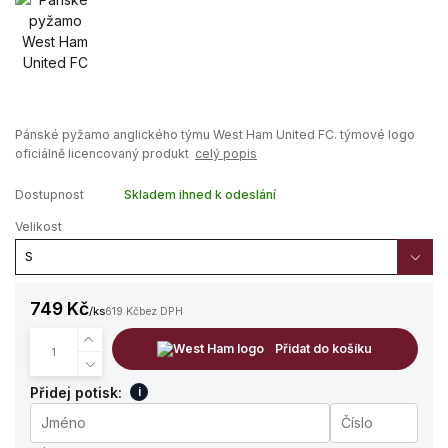
Pánské pyžamo anglického týmu West Ham United FC. týmové logo
oficiálně licencovaný produkt
celý popis
Dostupnost
Skladem ihned k odeslání
Velikost
749 Kč
/
ks
619 Kč
bez DPH
Přidat do košíku
Přidej potisk:
i