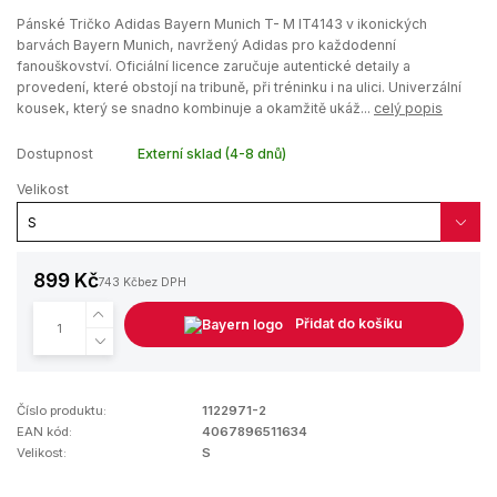
Pánské Tričko Adidas Bayern Munich T- M IT4143 v ikonických
barvách Bayern Munich, navržený Adidas pro každodenní
fanouškovství. Oficiální licence zaručuje autentické detaily a
provedení, které obstojí na tribuně, při tréninku i na ulici. Univerzální
kousek, který se snadno kombinuje a okamžitě ukáž...
celý popis
Dostupnost
Externí sklad (4-8 dnů)
Velikost
899 Kč
743 Kč
bez DPH
Přidat do košíku
Číslo produktu:
1122971-2
EAN kód:
4067896511634
Velikost:
S