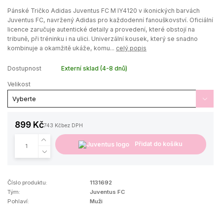
Pánské Tričko Adidas Juventus FC M IY4120 v ikonických barvách
Juventus FC, navržený Adidas pro každodenní fanouškovství. Oficiální
licence zaručuje autentické detaily a provedení, které obstojí na
tribuně, při tréninku i na ulici. Univerzální kousek, který se snadno
kombinuje a okamžitě ukáže, komu...
celý popis
Dostupnost
Externí sklad (4-8 dnů)
Velikost
899 Kč
743 Kč
bez DPH
Přidat do košíku
Číslo produktu:
1131692
Tým:
Juventus FC
Pohlaví:
Muži